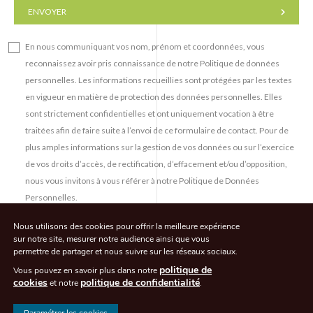
ENVOYER
En nous communiquant vos nom, prénom et coordonnées, vous
reconnaissez avoir pris connaissance de notre Politique de données
personnelles. Les informations recueillies sont protégées par les textes
en vigueur en matière de protection des données personnelles. Elles
sont strictement confidentielles et ont uniquement vocation à être
traitées afin de faire suite à l’envoi de ce formulaire de contact. Pour de
plus amples informations sur la gestion de vos données ou sur l’exercice
de vos droits d’accès, de rectification, d’effacement et/ou d’opposition,
nous vous invitons à vous référer à notre Politique de Données
Personnelles.
Nous utilisons des cookies pour offrir la meilleure expérience
sur notre site, mesurer notre audience ainsi que vous
permettre de partager
et nous suivre sur les réseaux sociaux.
politique de
Vous pouvez en savoir plus dans notre
cookies
politique de confidentialité
et notre
.
© CLEACHAVOCATS 2026. All rights reserved - Agence de communication -
Eliott & Markus
Paramétrer les cookies