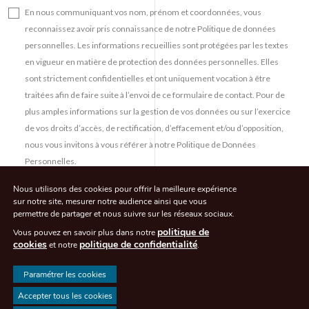
En nous communiquant vos nom, prénom et coordonnées, vous
reconnaissez avoir pris connaissance de notre Politique de données
personnelles. Les informations recueillies sont protégées par les textes
en vigueur en matière de protection des données personnelles. Elles
sont strictement confidentielles et ont uniquement vocation à être
traitées afin de faire suite à l’envoi de ce formulaire de contact. Pour de
plus amples informations sur la gestion de vos données ou sur l’exercice
de vos droits d’accès, de rectification, d’effacement et/ou d’opposition,
nous vous invitons à vous référer à notre Politique de Données
Personnelles.
Nous utilisons des cookies pour offrir la meilleure expérience
sur notre site, mesurer notre audience ainsi que vous
permettre de partager
et nous suivre sur les réseaux sociaux.
politique de
Vous pouvez en savoir plus dans notre
cookies
politique de confidentialité
et notre
.
© CLEACHAVOCATS 2026. All rights reserved - Agence de communication -
Eliott & Markus
Paramétrer les cookies
Accepter tous les cookies